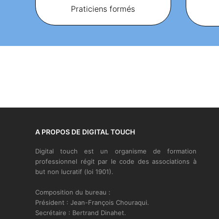
Praticiens formés
A PROPOS DE DIGITAL TOUCH
Digital touch est un organisme de formation
professionnel régit par le code des associations à
but non lucratif (loi 1901).
Composition du bureau :
Président : Jean-François Chouraqui.
Secrétaire : Bertrand Dinahet.