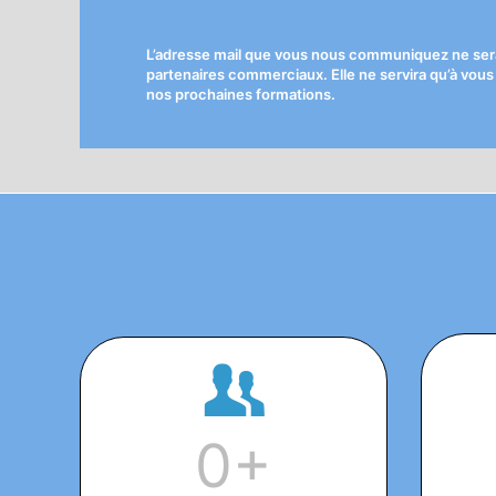
L’adresse mail que vous nous communiquez ne sera
partenaires commerciaux. Elle ne servira qu’à vous
nos prochaines formations.
0
+